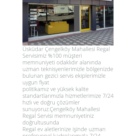
Üsküdar Çengelköy Mahallesi Regal
Servisimiz %100 müşteri
memnuniyeti odaklıdır alanında
uzman teknisyenlerimizle bölgenizde
bulunan gezici servis ekiplerimizle
uygun fiyat
politikamız ve yüksek kalite
standartlarımızla hizmetlerimize 7/24
hızlı ve doğru çözümler
sunuyoruz.Çengelköy Mahallesi
Regal Servisi memnuniyetiniz
doğrultusunda
Regal ev aletlerinize işinde uzman
profesyonel kadrolarımızla 7/24