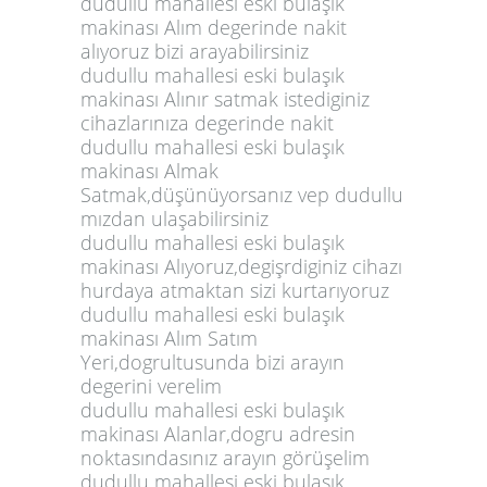
dudullu mahallesi eski bulaşık
makinası Alım degerinde nakit
alıyoruz bizi arayabilirsiniz
dudullu mahallesi eski bulaşık
makinası Alınır satmak istediginiz
cihazlarınıza degerinde nakit
dudullu mahallesi eski bulaşık
makinası Almak
Satmak,düşünüyorsanız vep dudullu
mızdan ulaşabilirsiniz
dudullu mahallesi eski bulaşık
makinası Alıyoruz,degişrdiginiz cihazı
hurdaya atmaktan sizi kurtarıyoruz
dudullu mahallesi eski bulaşık
makinası Alım Satım
Yeri,dogrultusunda bizi arayın
degerini verelim
dudullu mahallesi eski bulaşık
makinası Alanlar,dogru adresin
noktasındasınız arayın görüşelim
dudullu mahallesi eski bulaşık