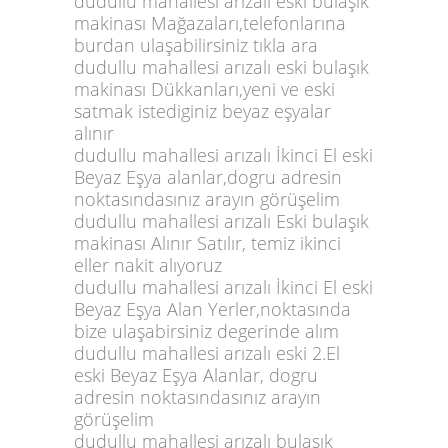
dudullu mahallesi arızalı eski bulaşık
makinası Mağazaları,telefonlarına
burdan ulaşabilirsiniz tıkla ara
dudullu mahallesi arızalı eski bulaşık
makinası Dükkanları,yeni ve eski
satmak istediginiz beyaz eşyalar
alınır
dudullu mahallesi arızalı İkinci El eski
Beyaz Eşya alanlar,dogru adresin
noktasındasınız arayın görüşelim
dudullu mahallesi arızalı Eski bulaşık
makinası Alınır Satılır, temiz ikinci
eller nakit alıyoruz
dudullu mahallesi arızalı İkinci El eski
Beyaz Eşya Alan Yerler,noktasında
bize ulaşabirsiniz degerinde alım
dudullu mahallesi arızalı eski 2.El
eski Beyaz Eşya Alanlar, dogru
adresin noktasındasınız arayın
görüşelim
dudullu mahallesi arızalı bulaşık