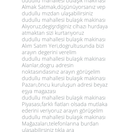
dudullu mahallesi bulaşık makinası
Almak Satmak,düşünüyorsanız vep
dudullu mızdan ulaşabilirsiniz
dudullu mahallesi bulaşık makinası
Alıyoruz,degişrdiginiz cihazı hurdaya
atmaktan sizi kurtarıyoruz
dudullu mahallesi bulaşık makinası
Alım Satım Yeri,dogrultusunda bizi
arayın degerini verelim
dudullu mahallesi bulaşık makinası
Alanlar,dogru adresin
noktasındasınız arayın görüşelim
dudullu mahallesi bulaşık makinası
Pazarı,öncu kuruluşun adresi beyaz
eşya magazası
dudullu mahallesi bulaşık makinası
Piyasası,farklı fiatları olsada mutlaka
ederini veriyoruz arayın görüşelim
dudullu mahallesi bulaşık makinası
Mağazaları,telefonlarına burdan
ulaşabilirsiniz tıkla ara