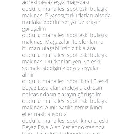
adresi beyaz eşya magazası
dudullu mahallesi spot eski bulaşık
makinası Piyasası,farklı fiatları olsada
mutlaka ederini veriyoruz arayın
görüşelim
dudullu mahallesi spot eski bulaşık
makinası Mağazaları,telefonlarına
burdan ulaşabilirsiniz tıkla ara
dudullu mahallesi spot eski bulaşık
makinası Dükkanları,yeni ve eski
satmak istediginiz beyaz eşyalar
alınır
dudullu mahallesi spot İkinci El eski
Beyaz Eşya alanlar,dogru adresin
noktasındasınız arayın görüşelim
dudullu mahallesi spot Eski bulaşık
makinası Alınır Satılır, temiz ikinci
eller nakit alıyoruz
dudullu mahallesi spot İkinci El eski
Beyaz Eşya Alan Yerler,noktasında
bize ulaşabirsiniz degerinde alım