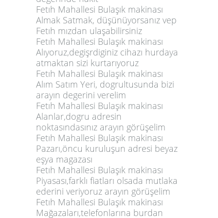
Fetıh Mahallesi Bulaşık makinası
Almak Satmak, düşünüyorsanız vep
Fetıh mızdan ulaşabilirsiniz
Fetıh Mahallesi Bulaşık makinası
Alıyoruz,degişrdiginiz cihazı hurdaya
atmaktan sizi kurtarıyoruz
Fetıh Mahallesi Bulaşık makinası
Alım Satım Yeri, dogrultusunda bizi
arayın degerini verelim
Fetıh Mahallesi Bulaşık makinası
Alanlar,dogru adresin
noktasındasınız arayın görüşelim
Fetıh Mahallesi Bulaşık makinası
Pazarı,öncu kuruluşun adresi beyaz
eşya magazası
Fetıh Mahallesi Bulaşık makinası
Piyasası,farklı fiatları olsada mutlaka
ederini veriyoruz arayın görüşelim
Fetıh Mahallesi Bulaşık makinası
Mağazaları,telefonlarına burdan