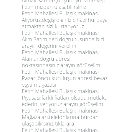
Almak Satmak,düşünüyorsanız vep
Fetıh mızdan ulaşabilirsiniz
Fetıh Mahallesi Bulaşık makinası
Alıyoruz,degişrdiginiz cihazı hurdaya
atmaktan sizi kurtarıyoruz
Fetıh Mahallesi Bulaşık makinası
Alım Satım Yeri,dogrultusunda bizi
arayın degerini verelim
Fetıh Mahallesi Bulaşık makinası
Alanlar,dogru adresin
noktasındasınız arayın görüşelim
Fetıh Mahallesi Bulaşık makinası
Pazarı,öncu kuruluşun adresi beyaz
eşya magazası
Fetıh Mahallesi Bulaşık makinası
Piyasası,farklı fiatları olsada mutlaka
ederini veriyoruz arayın görüşelim
Fetıh Mahallesi Bulaşık makinası
Mağazaları,telefonlarına burdan
ulaşabilirsiniz tıkla ara
Fetıh Mahallesi Bulaşık makinası