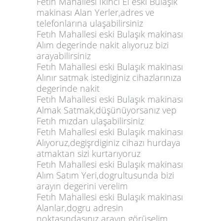
Fetıh Mahallesi İkinci El eski Bulaşık
makinası Alan Yerler,adres ve
telefonlarına ulaşabilirsiniz
Fetıh Mahallesi eski Bulaşık makinası
Alım degerinde nakit alıyoruz bizi
arayabilirsiniz
Fetıh Mahallesi eski Bulaşık makinası
Alınır satmak istediginiz cihazlarınıza
degerinde nakit
Fetıh Mahallesi eski Bulaşık makinası
Almak Satmak,düşünüyorsanız vep
Fetıh mızdan ulaşabilirsiniz
Fetıh Mahallesi eski Bulaşık makinası
Alıyoruz,degişrdiginiz cihazı hurdaya
atmaktan sizi kurtarıyoruz
Fetıh Mahallesi eski Bulaşık makinası
Alım Satım Yeri,dogrultusunda bizi
arayın degerini verelim
Fetıh Mahallesi eski Bulaşık makinası
Alanlar,dogru adresin
noktasındasınız arayın görüşelim