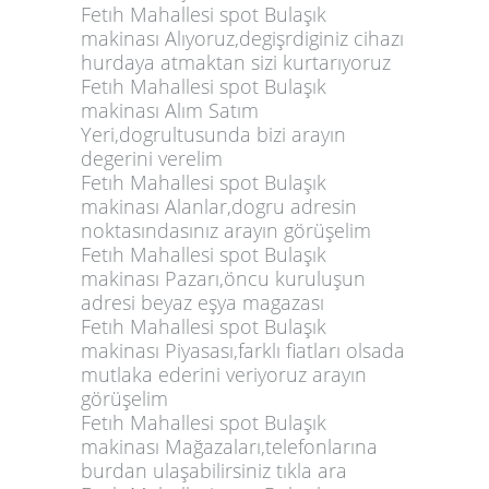
Fetıh Mahallesi spot Bulaşık
makinası Alıyoruz,degişrdiginiz cihazı
hurdaya atmaktan sizi kurtarıyoruz
Fetıh Mahallesi spot Bulaşık
makinası Alım Satım
Yeri,dogrultusunda bizi arayın
degerini verelim
Fetıh Mahallesi spot Bulaşık
makinası Alanlar,dogru adresin
noktasındasınız arayın görüşelim
Fetıh Mahallesi spot Bulaşık
makinası Pazarı,öncu kuruluşun
adresi beyaz eşya magazası
Fetıh Mahallesi spot Bulaşık
makinası Piyasası,farklı fiatları olsada
mutlaka ederini veriyoruz arayın
görüşelim
Fetıh Mahallesi spot Bulaşık
makinası Mağazaları,telefonlarına
burdan ulaşabilirsiniz tıkla ara