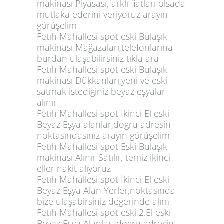
makinası Piyasası,farklı fiatları olsada
mutlaka ederini veriyoruz arayın
görüşelim
Fetıh Mahallesi spot eski Bulaşık
makinası Mağazaları,telefonlarına
burdan ulaşabilirsiniz tıkla ara
Fetıh Mahallesi spot eski Bulaşık
makinası Dükkanları,yeni ve eski
satmak istediginiz beyaz eşyalar
alınır
Fetıh Mahallesi spot İkinci El eski
Beyaz Eşya alanlar,dogru adresin
noktasındasınız arayın görüşelim
Fetıh Mahallesi spot Eski Bulaşık
makinası Alınır Satılır, temiz ikinci
eller nakit alıyoruz
Fetıh Mahallesi spot İkinci El eski
Beyaz Eşya Alan Yerler,noktasında
bize ulaşabirsiniz degerinde alım
Fetıh Mahallesi spot eski 2.El eski
Beyaz Eşya Alanlar, dogru adresin