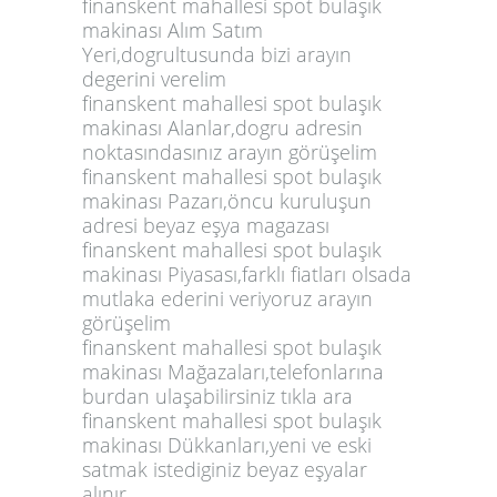
finanskent mahallesi spot bulaşık
makinası Alım Satım
Yeri,dogrultusunda bizi arayın
degerini verelim
finanskent mahallesi spot bulaşık
makinası Alanlar,dogru adresin
noktasındasınız arayın görüşelim
finanskent mahallesi spot bulaşık
makinası Pazarı,öncu kuruluşun
adresi beyaz eşya magazası
finanskent mahallesi spot bulaşık
makinası Piyasası,farklı fiatları olsada
mutlaka ederini veriyoruz arayın
görüşelim
finanskent mahallesi spot bulaşık
makinası Mağazaları,telefonlarına
burdan ulaşabilirsiniz tıkla ara
finanskent mahallesi spot bulaşık
makinası Dükkanları,yeni ve eski
satmak istediginiz beyaz eşyalar
alınır