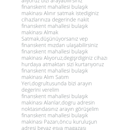
alıyoruz bizi arayabilirsiniz
finanskent mahallesi bulaşık
makinası Alınır satmak istediginiz
cihazlarınıza degerinde nakit
finanskent mahallesi bulaşık
makinası Almak
Satmak,düşünüyorsanız vep
finanskent mızdan ulaşabilirsiniz
finanskent mahallesi bulaşık
makinası Alıyoruz,degişrdiginiz cihazı
hurdaya atmaktan sizi kurtarıyoruz
finanskent mahallesi bulaşık
makinası Alım Satım
Yeri,dogrultusunda bizi arayın
degerini verelim
finanskent mahallesi bulaşık
makinası Alanlar,dogru adresin
noktasındasınız arayın görüşelim
finanskent mahallesi bulaşık
makinası Pazarı,öncu kuruluşun
adresi beyaz eşya magazası