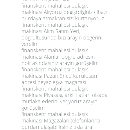
finanskent mahallesi bulaşık
makinası Alıyoruz,degişrdiginiz cihazı
hurdaya atmaktan sizi kurtarıyoruz
finanskent mahallesi bulaşık
makinası Alım Satım Yeri,
dogrultusunda bizi arayın degerini
verelim
finanskent mahallesi bulaşık
makinası Alanlar,dogru adresin
noktasındasınız arayın görüşelim
finanskent mahallesi bulaşık
makinası Pazarı,öncu kuruluşun
adresi beyaz eşya magazası
finanskent mahallesi bulaşık
makinası Piyasası,farklı fiatları olsada
mutlaka ederini veriyoruz arayın
görüşelim
finanskent mahallesi bulaşık
makinası Mağazaları,telefonlarına
burdan ulaşabilirsiniz tıkla ara