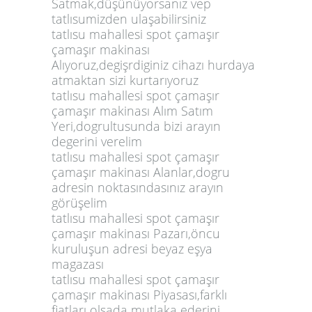
Satmak,düşünüyorsanız vep
tatlısumizden ulaşabilirsiniz
tatlısu mahallesi spot çamaşır
çamaşır makinası
Alıyoruz,degişrdiginiz cihazı hurdaya
atmaktan sizi kurtarıyoruz
tatlısu mahallesi spot çamaşır
çamaşır makinası Alım Satım
Yeri,dogrultusunda bizi arayın
degerini verelim
tatlısu mahallesi spot çamaşır
çamaşır makinası Alanlar,dogru
adresin noktasındasınız arayın
görüşelim
tatlısu mahallesi spot çamaşır
çamaşır makinası Pazarı,öncu
kuruluşun adresi beyaz eşya
magazası
tatlısu mahallesi spot çamaşır
çamaşır makinası Piyasası,farklı
fiatları olsada mutlaka ederini