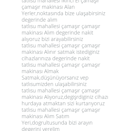
tatlısu mahallesi İkinci El çamaşır
çamaşır makinası Alan
Yerler,noktasında bize ulaşabirsiniz
degerinde alım
tatlısu mahallesi çamaşır çamaşır
makinası Alım degerinde nakit
alıyoruz bizi arayabilirsiniz
tatlısu mahallesi çamaşır çamaşır
makinası Alınır satmak istediginiz
cihazlarınıza degerinde nakit
tatlısu mahallesi çamaşır çamaşır
makinası Almak
Satmak,düşünüyorsanız vep
tatlısumizden ulaşabilirsiniz
tatlısu mahallesi çamaşır çamaşır
makinası Alıyoruz,degişrdiginiz cihazı
hurdaya atmaktan sizi kurtarıyoruz
tatlısu mahallesi çamaşır çamaşır
makinası Alım Satım
Yeri,dogrultusunda bizi arayın
degerini verelim