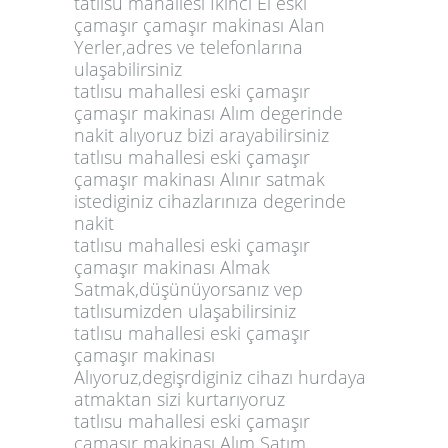
tatlısu mahallesi İkinci El eski
çamaşır çamaşır makinası Alan
Yerler,adres ve telefonlarına
ulaşabilirsiniz
tatlısu mahallesi eski çamaşır
çamaşır makinası Alım degerinde
nakit alıyoruz bizi arayabilirsiniz
tatlısu mahallesi eski çamaşır
çamaşır makinası Alınır satmak
istediginiz cihazlarınıza degerinde
nakit
tatlısu mahallesi eski çamaşır
çamaşır makinası Almak
Satmak,düşünüyorsanız vep
tatlısumizden ulaşabilirsiniz
tatlısu mahallesi eski çamaşır
çamaşır makinası
Alıyoruz,degişrdiginiz cihazı hurdaya
atmaktan sizi kurtarıyoruz
tatlısu mahallesi eski çamaşır
çamaşır makinası Alım Satım