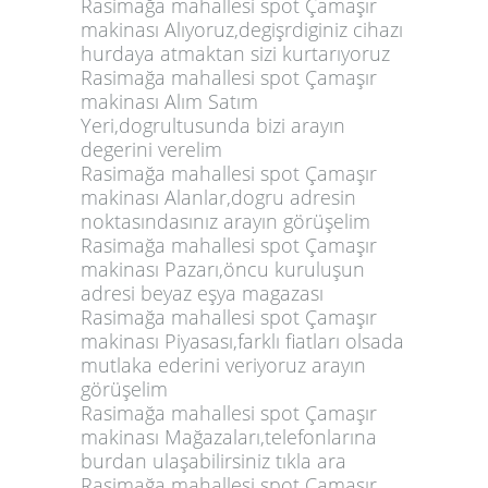
Rasimağa mahallesi spot Çamaşır
makinası Alıyoruz,degişrdiginiz cihazı
hurdaya atmaktan sizi kurtarıyoruz
Rasimağa mahallesi spot Çamaşır
makinası Alım Satım
Yeri,dogrultusunda bizi arayın
degerini verelim
Rasimağa mahallesi spot Çamaşır
makinası Alanlar,dogru adresin
noktasındasınız arayın görüşelim
Rasimağa mahallesi spot Çamaşır
makinası Pazarı,öncu kuruluşun
adresi beyaz eşya magazası
Rasimağa mahallesi spot Çamaşır
makinası Piyasası,farklı fiatları olsada
mutlaka ederini veriyoruz arayın
görüşelim
Rasimağa mahallesi spot Çamaşır
makinası Mağazaları,telefonlarına
burdan ulaşabilirsiniz tıkla ara
Rasimağa mahallesi spot Çamaşır