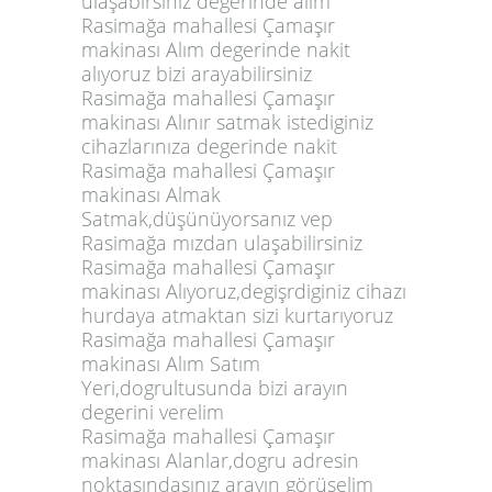
ulaşabirsiniz degerinde alım
Rasimağa mahallesi Çamaşır
makinası Alım degerinde nakit
alıyoruz bizi arayabilirsiniz
Rasimağa mahallesi Çamaşır
makinası Alınır satmak istediginiz
cihazlarınıza degerinde nakit
Rasimağa mahallesi Çamaşır
makinası Almak
Satmak,düşünüyorsanız vep
Rasimağa mızdan ulaşabilirsiniz
Rasimağa mahallesi Çamaşır
makinası Alıyoruz,degişrdiginiz cihazı
hurdaya atmaktan sizi kurtarıyoruz
Rasimağa mahallesi Çamaşır
makinası Alım Satım
Yeri,dogrultusunda bizi arayın
degerini verelim
Rasimağa mahallesi Çamaşır
makinası Alanlar,dogru adresin
noktasındasınız arayın görüşelim