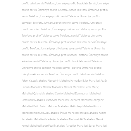
profilo teknik servisi Telefonu, Ümraniye profilo Buzdolabı Servisi, Ümraniye
profilo servisi Ümraniye profilo Telefonu, servis Telefonu, Ümraniye profilo
servis Telefonu, Ümraniye profilo servisi Telefonu, Ümraniye profilo
servisleri Telefonu, Ümraniye profilo teknik servis Telefonu, Ümraniye
profilo servisleri Telefonu, Ümraniye profiloservis Telefonu, servis profilo
Telefonu, profilo Telefonu, servis Telefonu, servisi Telefonu, Ümraniye
profilo servisi Telefonu, Ümraniye profilo servis Telefonu, servis Ümraniye
profilo Telefonu, Ümraniye profilo beyaz eşya servisi Telefonu, Ümraniye
profilo servisi Telefonu, Ümraniye profilo servisi Telefonu, Ümraniye profilo
ankastre servisi Telefonu, Ümraniye profilo buzdolabı servisi Telefonu,
Ümraniye profilo çamaşır makinesi servisi Telefonu, Ümraniye profilo
bulaşık makinesi servisi Telefonu,Ümraniye profilo teknik servisi Telefonu
Adem Yavuz Mahallesi Altınşehir Mahallesi Armağan Evler Mahallesi Aşağı
Dudullu Mahallesi Atakent Mahallesi Atatürk Mahallesi Cemil Meriç
Mahallesi Çakmak Mahallesi Çamlık Mahallesi Dumlupınar Mahallesi
Elmalıkent Mahallesi Esenevler Mahallesi Esenkent Mahallesi Esenşehir
Mahallesi Fatih Sultan Mehmet Mahallesi Hekimbaşı Mahallesi Huzur
Mahallesi Ihlamurkuyu Mahallesi İnkılap Mahallesi İstiklal Mahallesi Kazım
Karabekir Mahallesi Madenler Mahallesi Mehmet Akif Mahallesi Namık
Kemal Mahallesi Necip Fazıl Mahallesi Parseller Mahallesi Saray Mahallesi