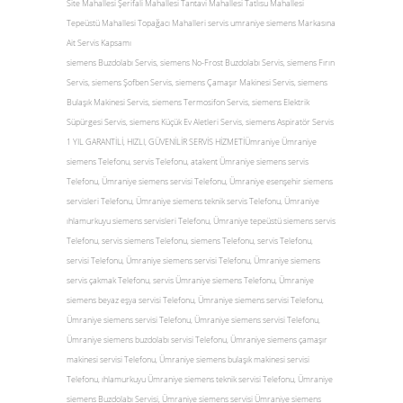
Site Mahallesi Şerifali Mahallesi Tantavi Mahallesi Tatlısu Mahallesi
Tepeüstü Mahallesi Topağacı Mahalleri servis umraniye siemens Markasına
Ait Servis Kapsamı
siemens Buzdolabı Servis, siemens No-Frost Buzdolabı Servis, siemens Fırın
Servis, siemens Şofben Servis, siemens Çamaşır Makinesi Servis, siemens
Bulaşık Makinesi Servis, siemens Termosifon Servis, siemens Elektrik
Süpürgesi Servis, siemens Küçük Ev Aletleri Servis, siemens Aspiratör Servis
1 YIL GARANTİLİ, HIZLI, GÜVENİLİR SERVİS HİZMETİÜmraniye Ümraniye
siemens Telefonu, servis Telefonu, atakent Ümraniye siemens servis
Telefonu, Ümraniye siemens servisi Telefonu, Ümraniye esenşehir siemens
servisleri Telefonu, Ümraniye siemens teknik servis Telefonu, Ümraniye
ıhlamurkuyu siemens servisleri Telefonu, Ümraniye tepeüstü siemens servis
Telefonu, servis siemens Telefonu, siemens Telefonu, servis Telefonu,
servisi Telefonu, Ümraniye siemens servisi Telefonu, Ümraniye siemens
servis çakmak Telefonu, servis Ümraniye siemens Telefonu, Ümraniye
siemens beyaz eşya servisi Telefonu, Ümraniye siemens servisi Telefonu,
Ümraniye siemens servisi Telefonu, Ümraniye siemens servisi Telefonu,
Ümraniye siemens buzdolabı servisi Telefonu, Ümraniye siemens çamaşır
makinesi servisi Telefonu, Ümraniye siemens bulaşık makinesi servisi
Telefonu, ıhlamurkuyu Ümraniye siemens teknik servisi Telefonu, Ümraniye
siemens Buzdolabı Servisi, Ümraniye siemens servisi Ümraniye siemens