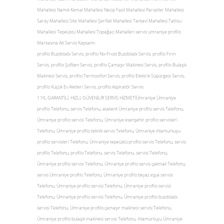
Mahallesi Namık Kemal Mahallesi Necip Fazıl Mahallesi Parseller Mahallesi
Saray Mahallesi Site Mahallesi Şerifali Mahallesi Tantavi Mahallesi Tatlısu
Mahallesi Tepeüstü Mahallesi Topağacı Mahalleri servis umraniye profilo
Markasına Ait Servis Kapsamı
profilo Buzdolabı Servis, profilo No-Frost Buzdolabı Servis, profilo Fırın
Servis, profilo Şofben Servis, profilo Çamaşır Makinesi Servis, profilo Bulaşık
Makinesi Servis, profilo Termosifon Servis, profilo Elektrik Süpürgesi Servis,
profilo Küçük Ev Aletleri Servis, profilo Aspiratör Servis
1 YIL GARANTİLİ, HIZLI, GÜVENİLİR SERVİS HİZMETİÜmraniye Ümraniye
profilo Telefonu, servis Telefonu, atakent Ümraniye profilo servis Telefonu,
Ümraniye profilo servisi Telefonu, Ümraniye esenşehir profilo servisleri
Telefonu, Ümraniye profilo teknik servis Telefonu, Ümraniye ıhlamurkuyu
profilo servisleri Telefonu, Ümraniye tepeüstü profilo servis Telefonu, servis
profilo Telefonu, profilo Telefonu, servis Telefonu, servisi Telefonu,
Ümraniye profilo servisi Telefonu, Ümraniye profilo servis çakmak Telefonu,
servis Ümraniye profilo Telefonu, Ümraniye profilo beyaz eşya servisi
Telefonu, Ümraniye profilo servisi Telefonu, Ümraniye profilo servisi
Telefonu, Ümraniye profilo servisi Telefonu, Ümraniye profilo buzdolabı
servisi Telefonu, Ümraniye profilo çamaşır makinesi servisi Telefonu,
Ümraniye profilo bulaşık makinesi servisi Telefonu, ıhlamurkuyu Ümraniye