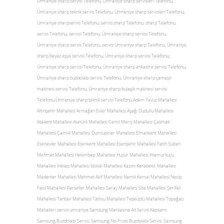
Ümraniye sharp servisi Telefonu, Ümraniye sharp servisleri Telefonu,
Ümraniye sharp teknik servis Telefonu, Ümraniye sharp servisleri Telefonu,
Ümraniye sharpservis Telefonu, servis sharp Telefonu, sharp Telefonu,
servis Telefonu, servisi Telefonu, Ümraniye sharp servisi Telefonu,
Ümraniye sharp servis Telefonu, servis Ümraniye sharp Telefonu, Ümraniye
sharp beyaz eşya servisi Telefonu, Ümraniye sharp servisi Telefonu,
Ümraniye sharp servisi Telefonu, Ümraniye sharp ankastre servisi Telefonu,
Ümraniye sharp buzdolabı servisi Telefonu, Ümraniye sharp çamaşır
makinesi servisi Telefonu, Ümraniye sharp bulaşık makinesi servisi
Telefonu,Ümraniye sharp teknik servisi Telefonu Adem Yavuz Mahallesi
Altınşehir Mahallesi Armağan Evler Mahallesi Aşağı Dudullu Mahallesi
Atakent Mahallesi Atatürk Mahallesi Cemil Meriç Mahallesi Çakmak
Mahallesi Çamlık Mahallesi Dumlupınar Mahallesi Elmalıkent Mahallesi
Esenevler Mahallesi Esenkent Mahallesi Esenşehir Mahallesi Fatih Sultan
Mehmet Mahallesi Hekimbaşı Mahallesi Huzur Mahallesi Ihlamurkuyu
Mahallesi İnkılap Mahallesi İstiklal Mahallesi Kazım Karabekir Mahallesi
Madenler Mahallesi Mehmet Akif Mahallesi Namık Kemal Mahallesi Necip
Fazıl Mahallesi Parseller Mahallesi Saray Mahallesi Site Mahallesi Şerifali
Mahallesi Tantavi Mahallesi Tatlısu Mahallesi Tepeüstü Mahallesi Topağacı
Mahalleri servis umraniye Samsung Markasına Ait Servis Kapsamı
Samsung Buzdolabı Servis, Samsung No-Frost Buzdolabı Servis, Samsung