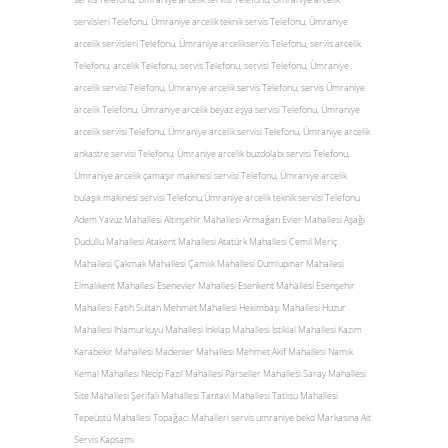
servisleri Telefonu, Ümraniye arcelik teknik servis Telefonu, Ümraniye
arcelik servisleri Telefonu, Ümraniye arcelikservis Telefonu, servis arcelik
Telefonu, arcelik Telefonu, servis Telefonu, servisi Telefonu, Ümraniye
arcelik servisi Telefonu, Ümraniye arcelik servis Telefonu, servis Ümraniye
arcelik Telefonu, Ümraniye arcelik beyaz eşya servisi Telefonu, Ümraniye
arcelik servisi Telefonu, Ümraniye arcelik servisi Telefonu, Ümraniye arcelik
ankastre servisi Telefonu, Ümraniye arcelik buzdolabı servisi Telefonu,
Ümraniye arcelik çamaşır makinesi servisi Telefonu, Ümraniye arcelik
bulaşık makinesi servisi Telefonu,Ümraniye arcelik teknik servisi Telefonu
Adem Yavuz Mahallesi Altınşehir Mahallesi Armağan Evler Mahallesi Aşağı
Dudullu Mahallesi Atakent Mahallesi Atatürk Mahallesi Cemil Meriç
Mahallesi Çakmak Mahallesi Çamlık Mahallesi Dumlupınar Mahallesi
Elmalıkent Mahallesi Esenevler Mahallesi Esenkent Mahallesi Esenşehir
Mahallesi Fatih Sultan Mehmet Mahallesi Hekimbaşı Mahallesi Huzur
Mahallesi Ihlamurkuyu Mahallesi İnkılap Mahallesi İstiklal Mahallesi Kazım
Karabekir Mahallesi Madenler Mahallesi Mehmet Akif Mahallesi Namık
Kemal Mahallesi Necip Fazıl Mahallesi Parseller Mahallesi Saray Mahallesi
Site Mahallesi Şerifali Mahallesi Tantavi Mahallesi Tatlısu Mahallesi
Tepeüstü Mahallesi Topağacı Mahalleri servis umraniye beko Markasına Ait
Servis Kapsamı