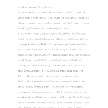
arcelik Markasına Ait Servis Kapsamı
arcelik Buzdolabı Servis, arcelik No-Frost Buzdolabı Servis, arcelik Fırın
Servis, arcelik Şofben Servis, arcelik Çamaşır Makinesi Servis, arcelik Bulaşık
Makinesi Servis, arcelik Termosifon Servis, arcelik Elektrik Süpürgesi Servis,
arcelik Küçük Ev Aletleri Servis, arcelik Aspiratör Servis
1 YIL GARANTİLİ, HIZLI, GÜVENİLİR SERVİS HİZMETİ Ümraniye Ümraniye
arcelik Telefonu, servis Telefonu, atakent Ümraniye arcelik servis Telefonu,
Ümraniye arcelik servisi Telefonu, Ümraniye esenşehir arcelik servisleri
Telefonu, Ümraniye arcelik teknik servis Telefonu, Ümraniye ıhlamurkuyu
arcelik servisleri Telefonu, Ümraniye tepeüstü arcelik servis Telefonu, servis
arcelik Telefonu, arcelik Telefonu, servis Telefonu, servisi Telefonu,
Ümraniye arcelik servisi Telefonu, Ümraniye arcelik servis çakmak Telefonu,
servis Ümraniye arcelik Telefonu, Ümraniye arcelik beyaz eşya servisi
Telefonu, Ümraniye arcelik servisi Telefonu, Ümraniye arcelik servisi
Telefonu, Ümraniye arcelik servisi Telefonu, Ümraniye arcelik buzdolabı
servisi Telefonu, Ümraniye arcelik çamaşır makinesi servisi Telefonu,
Ümraniye arcelik bulaşık makinesi servisi Telefonu, ıhlamurkuyu Ümraniye
arcelik teknik servisi Telefonu, Ümraniye arcelik Buzdolabı Servisi, Ümraniye
arcelik servisi Ümraniye arcelik Telefonu, servis Telefonu, Ümraniye arcelik
servis Telefonu, Ümraniye arcelik servisi Telefonu, Ümraniye arcelik