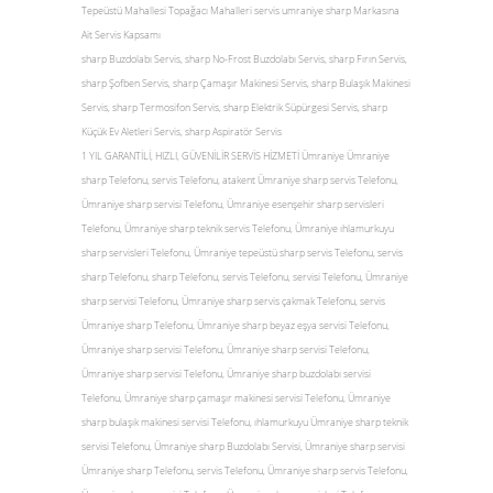
Tepeüstü Mahallesi Topağacı Mahalleri servis umraniye sharp Markasına
Ait Servis Kapsamı
sharp Buzdolabı Servis, sharp No-Frost Buzdolabı Servis, sharp Fırın Servis,
sharp Şofben Servis, sharp Çamaşır Makinesi Servis, sharp Bulaşık Makinesi
Servis, sharp Termosifon Servis, sharp Elektrik Süpürgesi Servis, sharp
Küçük Ev Aletleri Servis, sharp Aspiratör Servis
1 YIL GARANTİLİ, HIZLI, GÜVENİLİR SERVİS HİZMETİ Ümraniye Ümraniye
sharp Telefonu, servis Telefonu, atakent Ümraniye sharp servis Telefonu,
Ümraniye sharp servisi Telefonu, Ümraniye esenşehir sharp servisleri
Telefonu, Ümraniye sharp teknik servis Telefonu, Ümraniye ıhlamurkuyu
sharp servisleri Telefonu, Ümraniye tepeüstü sharp servis Telefonu, servis
sharp Telefonu, sharp Telefonu, servis Telefonu, servisi Telefonu, Ümraniye
sharp servisi Telefonu, Ümraniye sharp servis çakmak Telefonu, servis
Ümraniye sharp Telefonu, Ümraniye sharp beyaz eşya servisi Telefonu,
Ümraniye sharp servisi Telefonu, Ümraniye sharp servisi Telefonu,
Ümraniye sharp servisi Telefonu, Ümraniye sharp buzdolabı servisi
Telefonu, Ümraniye sharp çamaşır makinesi servisi Telefonu, Ümraniye
sharp bulaşık makinesi servisi Telefonu, ıhlamurkuyu Ümraniye sharp teknik
servisi Telefonu, Ümraniye sharp Buzdolabı Servisi, Ümraniye sharp servisi
Ümraniye sharp Telefonu, servis Telefonu, Ümraniye sharp servis Telefonu,