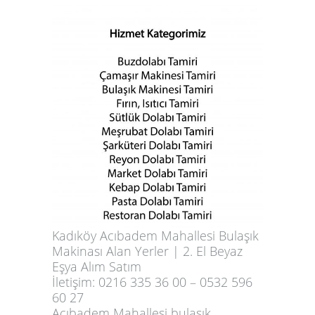
Kadıköy
Acıbadem Mahallesi
Bulaşık
Makinası Alan Yerler | 2. El Beyaz
Eşya Alım Satım
İletişim: 0216 335 36 00 – 0532 596
60 27
Acıbadem Mahallesi bulaşık