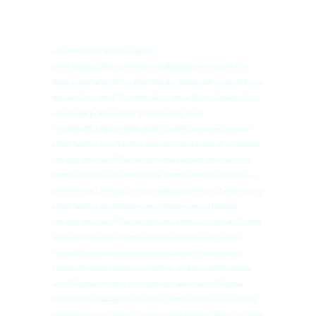
arcelik Markasına Ait Servis Kapsamı
arcelik Buzdolabı Servis, arcelik No-Frost Buzdolabı Servis, arcelik Fırın
Servis, arcelik Şofben Servis, arcelik Çamaşır Makinesi Servis, arcelik Bulaşık
Makinesi Servis, arcelik Termosifon Servis, arcelik Elektrik Süpürgesi Servis,
arcelik Küçük Ev Aletleri Servis, arcelik Aspiratör Servis
1 YIL GARANTİLİ, HIZLI, GÜVENİLİR SERVİS HİZMETİ Ümraniye Ümraniye
arcelik Telefonu, servis Telefonu, atakent Ümraniye arcelik servis Telefonu,
Ümraniye arcelik servisi Telefonu, Ümraniye esenşehir arcelik servisleri
Telefonu, Ümraniye arcelik teknik servis Telefonu, Ümraniye ıhlamurkuyu
arcelik servisleri Telefonu, Ümraniye tepeüstü arcelik servis Telefonu, servis
arcelik Telefonu, arcelik Telefonu, servis Telefonu, servisi Telefonu,
Ümraniye arcelik servisi Telefonu, Ümraniye arcelik servis çakmak Telefonu,
servis Ümraniye arcelik Telefonu, Ümraniye arcelik beyaz eşya servisi
Telefonu, Ümraniye arcelik servisi Telefonu, Ümraniye arcelik servisi
Telefonu, Ümraniye arcelik servisi Telefonu, Ümraniye arcelik buzdolabı
servisi Telefonu, Ümraniye arcelik çamaşır makinesi servisi Telefonu,
Ümraniye arcelik bulaşık makinesi servisi Telefonu, ıhlamurkuyu Ümraniye
arcelik teknik servisi Telefonu, Ümraniye arcelik Buzdolabı Servisi, Ümraniye