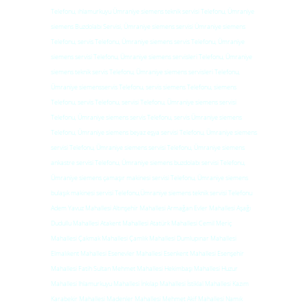
Telefonu, ıhlamurkuyu Ümraniye siemens teknik servisi Telefonu, Ümraniye
siemens Buzdolabı Servisi, Ümraniye siemens servisi Ümraniye siemens
Telefonu, servis Telefonu, Ümraniye siemens servis Telefonu, Ümraniye
siemens servisi Telefonu, Ümraniye siemens servisleri Telefonu, Ümraniye
siemens teknik servis Telefonu, Ümraniye siemens servisleri Telefonu,
Ümraniye siemensservis Telefonu, servis siemens Telefonu, siemens
Telefonu, servis Telefonu, servisi Telefonu, Ümraniye siemens servisi
Telefonu, Ümraniye siemens servis Telefonu, servis Ümraniye siemens
Telefonu, Ümraniye siemens beyaz eşya servisi Telefonu, Ümraniye siemens
servisi Telefonu, Ümraniye siemens servisi Telefonu, Ümraniye siemens
ankastre servisi Telefonu, Ümraniye siemens buzdolabı servisi Telefonu,
Ümraniye siemens çamaşır makinesi servisi Telefonu, Ümraniye siemens
bulaşık makinesi servisi Telefonu,Ümraniye siemens teknik servisi Telefonu
Adem Yavuz Mahallesi Altınşehir Mahallesi Armağan Evler Mahallesi Aşağı
Dudullu Mahallesi Atakent Mahallesi Atatürk Mahallesi Cemil Meriç
Mahallesi Çakmak Mahallesi Çamlık Mahallesi Dumlupınar Mahallesi
Elmalıkent Mahallesi Esenevler Mahallesi Esenkent Mahallesi Esenşehir
Mahallesi Fatih Sultan Mehmet Mahallesi Hekimbaşı Mahallesi Huzur
Mahallesi Ihlamurkuyu Mahallesi İnkılap Mahallesi İstiklal Mahallesi Kazım
Karabekir Mahallesi Madenler Mahallesi Mehmet Akif Mahallesi Namık