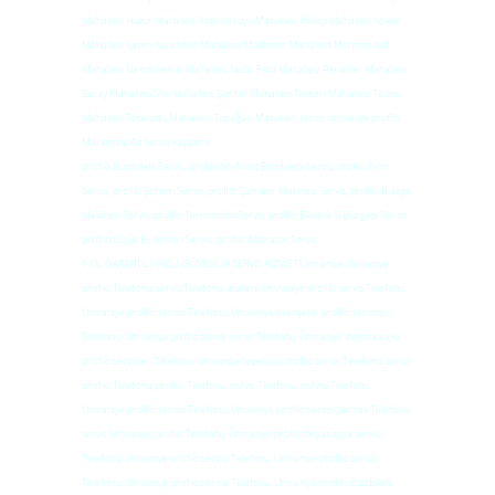
Mahallesi Huzur Mahallesi Ihlamurkuyu Mahallesi İnkılap Mahallesi İstiklal
Mahallesi Kazım Karabekir Mahallesi Madenler Mahallesi Mehmet Akif
Mahallesi Namık Kemal Mahallesi Necip Fazıl Mahallesi Parseller Mahallesi
Saray Mahallesi Site Mahallesi Şerifali Mahallesi Tantavi Mahallesi Tatlısu
Mahallesi Tepeüstü Mahallesi Topağacı Mahalleri servis umraniye profilo
Markasına Ait Servis Kapsamı
profilo Buzdolabı Servis, profilo No-Frost Buzdolabı Servis, profilo Fırın
Servis, profilo Şofben Servis, profilo Çamaşır Makinesi Servis, profilo Bulaşık
Makinesi Servis, profilo Termosifon Servis, profilo Elektrik Süpürgesi Servis,
profilo Küçük Ev Aletleri Servis, profilo Aspiratör Servis
1 YIL GARANTİLİ, HIZLI, GÜVENİLİR SERVİS HİZMETİÜmraniye Ümraniye
profilo Telefonu, servis Telefonu, atakent Ümraniye profilo servis Telefonu,
Ümraniye profilo servisi Telefonu, Ümraniye esenşehir profilo servisleri
Telefonu, Ümraniye profilo teknik servis Telefonu, Ümraniye ıhlamurkuyu
profilo servisleri Telefonu, Ümraniye tepeüstü profilo servis Telefonu, servis
profilo Telefonu, profilo Telefonu, servis Telefonu, servisi Telefonu,
Ümraniye profilo servisi Telefonu, Ümraniye profilo servis çakmak Telefonu,
servis Ümraniye profilo Telefonu, Ümraniye profilo beyaz eşya servisi
Telefonu, Ümraniye profilo servisi Telefonu, Ümraniye profilo servisi
Telefonu, Ümraniye profilo servisi Telefonu, Ümraniye profilo buzdolabı