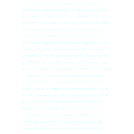
servisi Telefonu, Ümraniye profilo çamaşır makinesi servisi Telefonu,
Ümraniye profilo bulaşık makinesi servisi Telefonu, ıhlamurkuyu Ümraniye
profilo teknik servisi Telefonu, Ümraniye profilo Buzdolabı Servisi, Ümraniye
profilo servisi Ümraniye profilo Telefonu, servis Telefonu, Ümraniye profilo
servis Telefonu, Ümraniye profilo servisi Telefonu, Ümraniye profilo
servisleri Telefonu, Ümraniye profilo teknik servis Telefonu, Ümraniye
profilo servisleri Telefonu, Ümraniye profiloservis Telefonu, servis profilo
Telefonu, profilo Telefonu, servis Telefonu, servisi Telefonu, Ümraniye
profilo servisi Telefonu, Ümraniye profilo servis Telefonu, servis Ümraniye
profilo Telefonu, Ümraniye profilo beyaz eşya servisi Telefonu, Ümraniye
profilo servisi Telefonu, Ümraniye profilo servisi Telefonu, Ümraniye profilo
ankastre servisi Telefonu, Ümraniye profilo buzdolabı servisi Telefonu,
Ümraniye profilo çamaşır makinesi servisi Telefonu, Ümraniye profilo
bulaşık makinesi servisi Telefonu,Ümraniye profilo teknik servisi Telefonu
Adem Yavuz Mahallesi Altınşehir Mahallesi Armağan Evler Mahallesi Aşağı
Dudullu Mahallesi Atakent Mahallesi Atatürk Mahallesi Cemil Meriç
Mahallesi Çakmak Mahallesi Çamlık Mahallesi Dumlupınar Mahallesi
Elmalıkent Mahallesi Esenevler Mahallesi Esenkent Mahallesi Esenşehir
Mahallesi Fatih Sultan Mehmet Mahallesi Hekimbaşı Mahallesi Huzur
Mahallesi Ihlamurkuyu Mahallesi İnkılap Mahallesi İstiklal Mahallesi Kazım