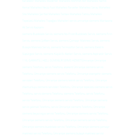
Karabekir Mahallesi Madenler Mahallesi Mehmet Akif Mahallesi Namık
Kemal Mahallesi Necip Fazıl Mahallesi Parseller Mahallesi Saray Mahallesi
Site Mahallesi Şerifali Mahallesi Tantavi Mahallesi Tatlısu Mahallesi
Tepeüstü Mahallesi Topağacı Mahalleri servis umraniye siemens Markasına
Ait Servis Kapsamı
siemens Buzdolabı Servis, siemens No-Frost Buzdolabı Servis, siemens Fırın
Servis, siemens Şofben Servis, siemens Çamaşır Makinesi Servis, siemens
Bulaşık Makinesi Servis, siemens Termosifon Servis, siemens Elektrik
Süpürgesi Servis, siemens Küçük Ev Aletleri Servis, siemens Aspiratör Servis
1 YIL GARANTİLİ, HIZLI, GÜVENİLİR SERVİS HİZMETİÜmraniye Ümraniye
siemens Telefonu, servis Telefonu, atakent Ümraniye siemens servis
Telefonu, Ümraniye siemens servisi Telefonu, Ümraniye esenşehir siemens
servisleri Telefonu, Ümraniye siemens teknik servis Telefonu, Ümraniye
ıhlamurkuyu siemens servisleri Telefonu, Ümraniye tepeüstü siemens servis
Telefonu, servis siemens Telefonu, siemens Telefonu, servis Telefonu,
servisi Telefonu, Ümraniye siemens servisi Telefonu, Ümraniye siemens
servis çakmak Telefonu, servis Ümraniye siemens Telefonu, Ümraniye
siemens beyaz eşya servisi Telefonu, Ümraniye siemens servisi Telefonu,
Ümraniye siemens servisi Telefonu, Ümraniye siemens servisi Telefonu,
Ümraniye siemens buzdolabı servisi Telefonu, Ümraniye siemens çamaşır
makinesi servisi Telefonu, Ümraniye siemens bulaşık makinesi servisi