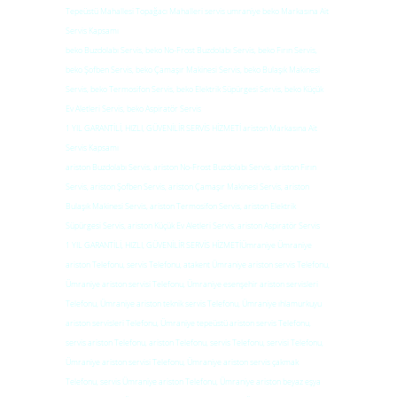
Tepeüstü Mahallesi Topağacı Mahalleri servis umraniye beko Markasına Ait
Servis Kapsamı
beko Buzdolabı Servis, beko No-Frost Buzdolabı Servis, beko Fırın Servis,
beko Şofben Servis, beko Çamaşır Makinesi Servis, beko Bulaşık Makinesi
Servis, beko Termosifon Servis, beko Elektrik Süpürgesi Servis, beko Küçük
Ev Aletleri Servis, beko Aspiratör Servis
1 YIL GARANTİLİ, HIZLI, GÜVENİLİR SERVİS HİZMETİ ariston Markasına Ait
Servis Kapsamı
ariston Buzdolabı Servis, ariston No-Frost Buzdolabı Servis, ariston Fırın
Servis, ariston Şofben Servis, ariston Çamaşır Makinesi Servis, ariston
Bulaşık Makinesi Servis, ariston Termosifon Servis, ariston Elektrik
Süpürgesi Servis, ariston Küçük Ev Aletleri Servis, ariston Aspiratör Servis
1 YIL GARANTİLİ, HIZLI, GÜVENİLİR SERVİS HİZMETİÜmraniye Ümraniye
ariston Telefonu, servis Telefonu, atakent Ümraniye ariston servis Telefonu,
Ümraniye ariston servisi Telefonu, Ümraniye esenşehir ariston servisleri
Telefonu, Ümraniye ariston teknik servis Telefonu, Ümraniye ıhlamurkuyu
ariston servisleri Telefonu, Ümraniye tepeüstü ariston servis Telefonu,
servis ariston Telefonu, ariston Telefonu, servis Telefonu, servisi Telefonu,
Ümraniye ariston servisi Telefonu, Ümraniye ariston servis çakmak
Telefonu, servis Ümraniye ariston Telefonu, Ümraniye ariston beyaz eşya