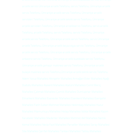
arcelik servisi Ümraniye arcelik Telefonu, servis Telefonu, Ümraniye arcelik
servis Telefonu, Ümraniye arcelik servisi Telefonu, Ümraniye arcelik
servisleri Telefonu, Ümraniye arcelik teknik servis Telefonu, Ümraniye
arcelik servisleri Telefonu, Ümraniye arcelikservis Telefonu, servis arcelik
Telefonu, arcelik Telefonu, servis Telefonu, servisi Telefonu, Ümraniye
arcelik servisi Telefonu, Ümraniye arcelik servis Telefonu, servis Ümraniye
arcelik Telefonu, Ümraniye arcelik beyaz eşya servisi Telefonu, Ümraniye
arcelik servisi Telefonu, Ümraniye arcelik servisi Telefonu, Ümraniye arcelik
ankastre servisi Telefonu, Ümraniye arcelik buzdolabı servisi Telefonu,
Ümraniye arcelik çamaşır makinesi servisi Telefonu, Ümraniye arcelik
bulaşık makinesi servisi Telefonu,Ümraniye arcelik teknik servisi Telefonu
Adem Yavuz Mahallesi Altınşehir Mahallesi Armağan Evler Mahallesi Aşağı
Dudullu Mahallesi Atakent Mahallesi Atatürk Mahallesi Cemil Meriç
Mahallesi Çakmak Mahallesi Çamlık Mahallesi Dumlupınar Mahallesi
Elmalıkent Mahallesi Esenevler Mahallesi Esenkent Mahallesi Esenşehir
Mahallesi Fatih Sultan Mehmet Mahallesi Hekimbaşı Mahallesi Huzur
Mahallesi Ihlamurkuyu Mahallesi İnkılap Mahallesi İstiklal Mahallesi Kazım
Karabekir Mahallesi Madenler Mahallesi Mehmet Akif Mahallesi Namık
Kemal Mahallesi Necip Fazıl Mahallesi Parseller Mahallesi Saray Mahallesi
Site Mahallesi Şerifali Mahallesi Tantavi Mahallesi Tatlısu Mahallesi