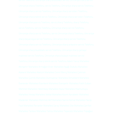
servisi Telefonu, Ümraniye sharp Buzdolabı Servisi, Ümraniye sharp servisi
Ümraniye sharp Telefonu, servis Telefonu, Ümraniye sharp servis Telefonu,
Ümraniye sharp servisi Telefonu, Ümraniye sharp servisleri Telefonu,
Ümraniye sharp teknik servis Telefonu, Ümraniye sharp servisleri Telefonu,
Ümraniye sharpservis Telefonu, servis sharp Telefonu, sharp Telefonu,
servis Telefonu, servisi Telefonu, Ümraniye sharp servisi Telefonu,
Ümraniye sharp servis Telefonu, servis Ümraniye sharp Telefonu, Ümraniye
sharp beyaz eşya servisi Telefonu, Ümraniye sharp servisi Telefonu,
Ümraniye sharp servisi Telefonu, Ümraniye sharp ankastre servisi Telefonu,
Ümraniye sharp buzdolabı servisi Telefonu, Ümraniye sharp çamaşır
makinesi servisi Telefonu, Ümraniye sharp bulaşık makinesi servisi
Telefonu,Ümraniye sharp teknik servisi Telefonu Adem Yavuz Mahallesi
Altınşehir Mahallesi Armağan Evler Mahallesi Aşağı Dudullu Mahallesi
Atakent Mahallesi Atatürk Mahallesi Cemil Meriç Mahallesi Çakmak
Mahallesi Çamlık Mahallesi Dumlupınar Mahallesi Elmalıkent Mahallesi
Esenevler Mahallesi Esenkent Mahallesi Esenşehir Mahallesi Fatih Sultan
Mehmet Mahallesi Hekimbaşı Mahallesi Huzur Mahallesi Ihlamurkuyu
Mahallesi İnkılap Mahallesi İstiklal Mahallesi Kazım Karabekir Mahallesi
Madenler Mahallesi Mehmet Akif Mahallesi Namık Kemal Mahallesi Necip
Fazıl Mahallesi Parseller Mahallesi Saray Mahallesi Site Mahallesi Şerifali
Mahallesi Tantavi Mahallesi Tatlısu Mahallesi Tepeüstü Mahallesi Topağacı