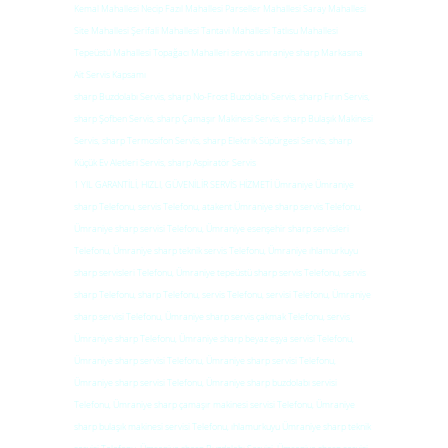
Kemal Mahallesi Necip Fazıl Mahallesi Parseller Mahallesi Saray Mahallesi
Site Mahallesi Şerifali Mahallesi Tantavi Mahallesi Tatlısu Mahallesi
Tepeüstü Mahallesi Topağacı Mahalleri servis umraniye sharp Markasına
Ait Servis Kapsamı
sharp Buzdolabı Servis, sharp No-Frost Buzdolabı Servis, sharp Fırın Servis,
sharp Şofben Servis, sharp Çamaşır Makinesi Servis, sharp Bulaşık Makinesi
Servis, sharp Termosifon Servis, sharp Elektrik Süpürgesi Servis, sharp
Küçük Ev Aletleri Servis, sharp Aspiratör Servis
1 YIL GARANTİLİ, HIZLI, GÜVENİLİR SERVİS HİZMETİ Ümraniye Ümraniye
sharp Telefonu, servis Telefonu, atakent Ümraniye sharp servis Telefonu,
Ümraniye sharp servisi Telefonu, Ümraniye esenşehir sharp servisleri
Telefonu, Ümraniye sharp teknik servis Telefonu, Ümraniye ıhlamurkuyu
sharp servisleri Telefonu, Ümraniye tepeüstü sharp servis Telefonu, servis
sharp Telefonu, sharp Telefonu, servis Telefonu, servisi Telefonu, Ümraniye
sharp servisi Telefonu, Ümraniye sharp servis çakmak Telefonu, servis
Ümraniye sharp Telefonu, Ümraniye sharp beyaz eşya servisi Telefonu,
Ümraniye sharp servisi Telefonu, Ümraniye sharp servisi Telefonu,
Ümraniye sharp servisi Telefonu, Ümraniye sharp buzdolabı servisi
Telefonu, Ümraniye sharp çamaşır makinesi servisi Telefonu, Ümraniye
sharp bulaşık makinesi servisi Telefonu, ıhlamurkuyu Ümraniye sharp teknik