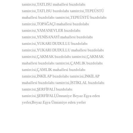
tamircisi,TATLISU mahallesi buzdolabı
tamircisi,TATLISU buzdolabı tamircisi,TEPEÜSTÜ
mahallesi buzdolabı tamircisi,TEPEÜSTÜ buzdolabı
tamircisi,TOPAĞAÇI mahallesi buzdolabı
tamircisi,YAMANEVLER buzdolabı
tamircisi,YENİSANAYİ mahallesi buzdolabı
tamircisi,YUKARI DUDULLU buzdolabı
tamircisi,YUKARI DUDULLU mahallesi buzdolabı
tamircisi,ÇAKMAK buzdolabı tamircisi,ÇAKMAK
mahallesi buzdolabı tamircisi,ÇAMLIK buzdolabı
tamircisi,ÇAMLIK mahallesi buzdolabı
tamircisi,İNKİLAP buzdolabı tamircisi,İNKİLAP
mahallesi buzdolabı tamircisi,İSTİKLAL buzdolabı
tamircisi,ŞERFİFALİ buzdolabı
tamircisi,ŞERFİFALİ,Ümraniye Beyaz Eşya eden
yerler,Beyaz Eşya Ümraniye eden yerler