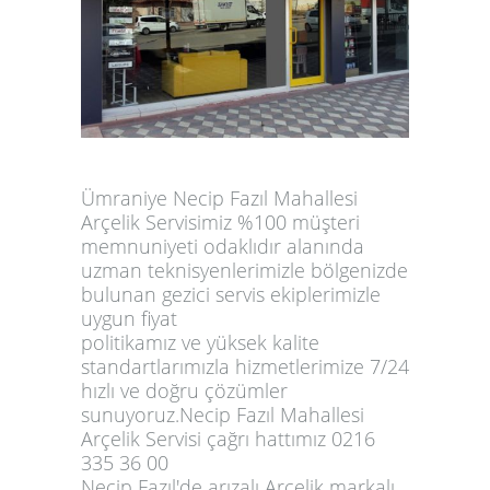
Ümraniye Necip Fazıl Mahallesi
Arçelik Servisimiz %100 müşteri
memnuniyeti odaklıdır alanında
uzman teknisyenlerimizle bölgenizde
bulunan gezici servis ekiplerimizle
uygun fiyat
politikamız ve yüksek kalite
standartlarımızla hizmetlerimize 7/24
hızlı ve doğru çözümler
sunuyoruz.Necip Fazıl Mahallesi
Arçelik Servisi çağrı hattımız 0216
335 36 00
Necip Fazıl'de arızalı Arçelik markalı